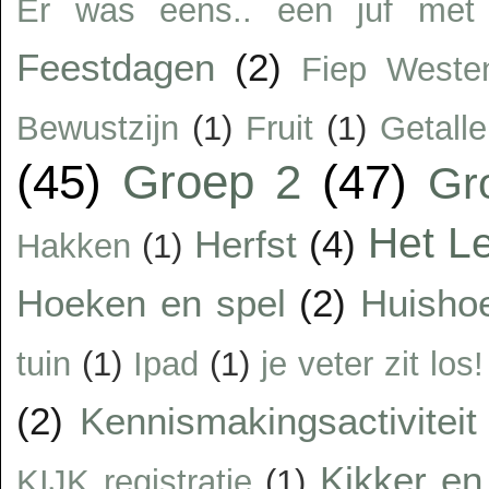
Er was eens.. een juf met 
Feestdagen
(2)
Fiep Weste
Bewustzijn
(1)
Fruit
(1)
Getalle
(45)
Groep 2
(47)
Gr
Het Le
Herfst
(4)
Hakken
(1)
Hoeken en spel
(2)
Huisho
tuin
(1)
Ipad
(1)
je veter zit los!
(2)
Kennismakingsactiviteit
Kikker en 
KIJK registratie
(1)