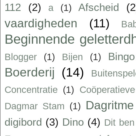
112
(2)
Afscheid
(2
a
(1)
vaardigheden
(11)
Ba
Beginnende geletterd
Bingo
Blogger
(1)
Bijen
(1)
Boerderij
(14)
Buitenspe
Concentratie
(1)
Coöperatiev
Dagritme
Dagmar Stam
(1)
digibord
(3)
Dino
(4)
Dit ben