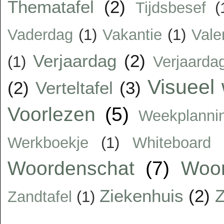
Thematafel
(2)
Tijdsbesef
(
Vaderdag
(1)
Vakantie
(1)
Vale
Verjaardag
(2)
(1)
Verjaarda
Visueel
(2)
Verteltafel
(3)
Voorlezen
(5)
Weekplanni
Werkboekje
(1)
Whiteboard
Woordenschat
(7)
Woor
Ziekenhuis
(2)
Z
Zandtafel
(1)