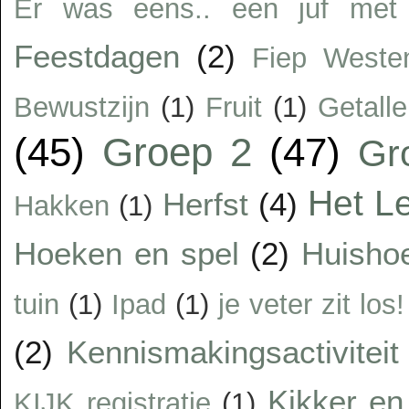
Er was eens.. een juf met 
Feestdagen
(2)
Fiep Weste
Bewustzijn
(1)
Fruit
(1)
Getalle
(45)
Groep 2
(47)
Gr
Het Le
Herfst
(4)
Hakken
(1)
Hoeken en spel
(2)
Huisho
tuin
(1)
Ipad
(1)
je veter zit los!
(2)
Kennismakingsactiviteit
Kikker en 
KIJK registratie
(1)