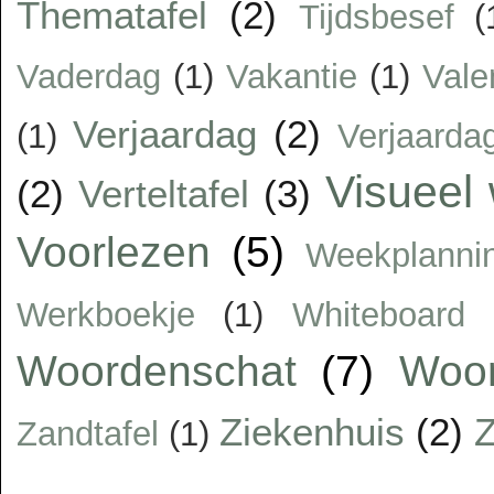
Thematafel
(2)
Tijdsbesef
(
Vaderdag
(1)
Vakantie
(1)
Vale
Verjaardag
(2)
(1)
Verjaarda
Visueel
(2)
Verteltafel
(3)
Voorlezen
(5)
Weekplanni
Werkboekje
(1)
Whiteboard
Woordenschat
(7)
Woor
Ziekenhuis
(2)
Z
Zandtafel
(1)