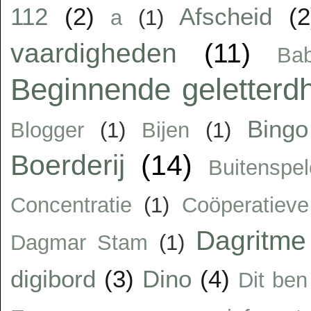
112
(2)
Afscheid
(2
a
(1)
vaardigheden
(11)
Ba
Beginnende geletterd
Bingo
Blogger
(1)
Bijen
(1)
Boerderij
(14)
Buitenspe
Concentratie
(1)
Coöperatiev
Dagritme
Dagmar Stam
(1)
digibord
(3)
Dino
(4)
Dit ben