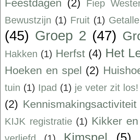
Feestdagen
(2)
Fiep Weste
Bewustzijn
(1)
Fruit
(1)
Getalle
(45)
Groep 2
(47)
Gr
Het Le
Herfst
(4)
Hakken
(1)
Hoeken en spel
(2)
Huisho
tuin
(1)
Ipad
(1)
je veter zit los!
(2)
Kennismakingsactiviteit
Kikker en 
KIJK registratie
(1)
Kimspel
(5)
verliefd
(1)