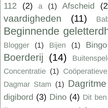
112
(2)
Afscheid
(2
a
(1)
vaardigheden
(11)
Ba
Beginnende geletterd
Bingo
Blogger
(1)
Bijen
(1)
Boerderij
(14)
Buitenspe
Concentratie
(1)
Coöperatiev
Dagritme
Dagmar Stam
(1)
digibord
(3)
Dino
(4)
Dit ben