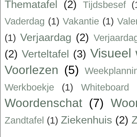
Thematafel
(2)
Tijdsbesef
(
Vaderdag
(1)
Vakantie
(1)
Vale
Verjaardag
(2)
(1)
Verjaarda
Visueel
(2)
Verteltafel
(3)
Voorlezen
(5)
Weekplanni
Werkboekje
(1)
Whiteboard
Woordenschat
(7)
Woor
Ziekenhuis
(2)
Z
Zandtafel
(1)