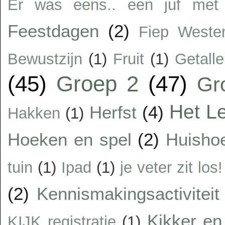
Er was eens.. een juf met 
Feestdagen
(2)
Fiep Weste
Bewustzijn
(1)
Fruit
(1)
Getalle
(45)
Groep 2
(47)
Gr
Het Le
Herfst
(4)
Hakken
(1)
Hoeken en spel
(2)
Huisho
tuin
(1)
Ipad
(1)
je veter zit los!
(2)
Kennismakingsactiviteit
Kikker en 
KIJK registratie
(1)