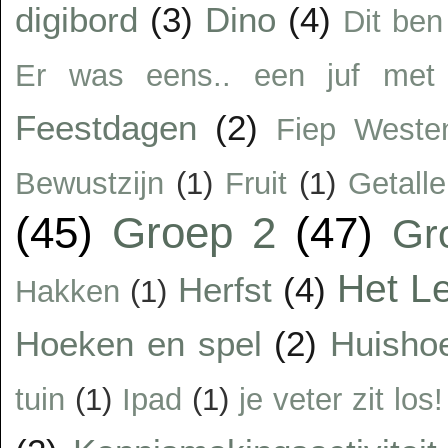
digibord
(3)
Dino
(4)
Dit ben
Er was eens.. een juf met 
Feestdagen
(2)
Fiep Weste
Bewustzijn
(1)
Fruit
(1)
Getalle
(45)
Groep 2
(47)
Gr
Het Le
Herfst
(4)
Hakken
(1)
Hoeken en spel
(2)
Huisho
tuin
(1)
Ipad
(1)
je veter zit los!