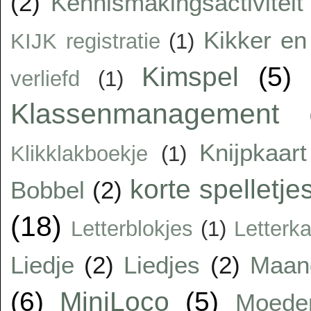
(2)
Kennismakingsactiviteit
Kikker en 
KIJK registratie
(1)
Kimspel
(5)
verliefd
(1)
Klassenmanagement
Knijpkaart
Klikklakboekje
(1)
korte spelletje
Bobbel
(2)
(18)
Letterblokjes
(1)
Letterka
Liedje
(2)
Liedjes
(2)
Maan
(6)
MiniLoco
(5)
Moede