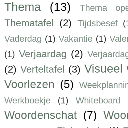
Thema
(13)
Thema op
Thematafel
(2)
Tijdsbesef
(
Vaderdag
(1)
Vakantie
(1)
Vale
Verjaardag
(2)
(1)
Verjaarda
Visueel
(2)
Verteltafel
(3)
Voorlezen
(5)
Weekplanni
Werkboekje
(1)
Whiteboard
Woordenschat
(7)
Woor