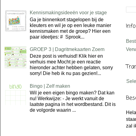
Kennismakingsideeën voor je stage
Ga je binnenkort stagelopen bij de
Inf
kleuters en wil je op een leuke manier
kennismaken met de groep? Hier een
paar ideetjes: # Sprook...
Bes
GROEP 3 | Dagritmekaarten Zoem
Verw
Deze post is verhuisd! Klik hier en
verhuis mee Mocht je een reactie
Tra
hieronder achter hebben gelaten, sorry
sorry! Die heb ik nu pas gezien!...
Sel
Bingo | Zelf maken
Wil je een eigen bingo maken? Dat kan
Bes
nu! Werkwijze: - Je werkt vanuit de
laatste pagina in het wordbestand. Dit is
de volgorde waarin ...
Hela
staa
zal 