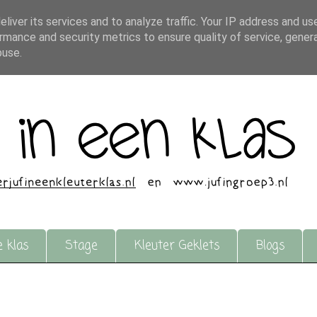
liver its services and to analyze traffic. Your IP address and us
rmance and security metrics to ensure quality of service, gene
buse.
e klas
Stage
Kleuter Geklets
Blogs