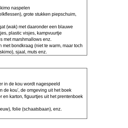
skimo naspelen
melkflessen), grote stukken piepschuim,
gat (wak) met daaronder een blauwe
jes, plastic visjes, kampvuurtje
jes met marshmallows enz.
 met bondkraag (niet te warm, maar toch
kimo), sjaal, muts enz.
er in de kou wordt nagespeeld
n de kou', de omgeving uit het boek
en karton, figuurtjes uit het prentenboek
eeuw), folie (schaatsbaan), enz.