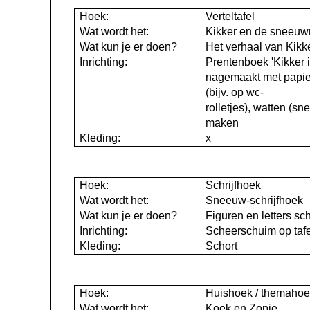
Hoek:
Verteltafel
Wat wordt het:
Kikker en de sneeu
Wat kun je er doen?
Het verhaal van Kik
Inrichting:
Prentenboek 'Kikker i
nagemaakt met papier 
(bijv. op wc-
rolletjes), watten (
maken
Kleding:
x
Hoek:
Schrijfhoek
Wat wordt het:
Sneeuw-schrijfhoek
Wat kun je er doen?
Figuren en letters sc
Inrichting:
Scheerschuim op tafe
Kleding:
Schort
Hoek:
Huishoek / themaho
Wat wordt het:
Koek en Zopie