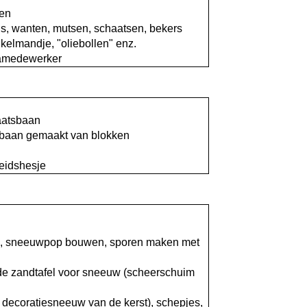
pen
ls, wanten, mutsen, schaatsen, bekers
kelmandje, "oliebollen" enz.
samedewerker
aatsbaan
sbaan gemaakt van blokken
eidshesje
”, sneeuwpop bouwen, sporen maken met
de zandtafel voor sneeuw (scheerschuim
 decoratiesneeuw van de kerst), schepjes,