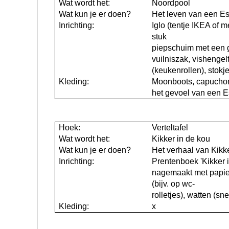
Wat wordt het:
Noordpool
Wat kun je er doen?
Het leven van een E
Inrichting:
Iglo (tentje IKEA of 
stuk
piepschuim met een 
vuilniszak, vishengelt
(keukenrollen), stok
Kleding:
M
oonboots, capuchon
het gevoel van een Es
Hoek:
Verteltafel
Wat wordt het:
Kikker in de kou
Wat kun je er doen?
Het verhaal van Kikk
Inrichting:
Prentenboek 'Kikker i
nagemaakt met papier 
(bijv. op wc-
rolletjes), watten (sn
Kleding:
x