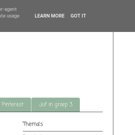
er-agent
rate usage
LEARN MORE
GOT IT
Pinterest
Juf in groep 3
Thema's