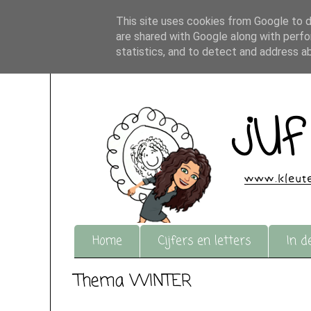
This site uses cookies from Google to de
are shared with Google along with perfo
statistics, and to detect and address a
Home
Cijfers en letters
In d
Thema WINTER