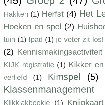
(45)
Groep 2
(47)
Gr
Het Le
Herfst
(4)
Hakken
(1)
Hoeken en spel
(2)
Huisho
tuin
(1)
Ipad
(1)
je veter zit los!
(2)
Kennismakingsactiviteit
Kikker en 
KIJK registratie
(1)
Kimspel
(5)
verliefd
(1)
Klassenmanagement
Knijpkaart
Klikklakboekje
(1)