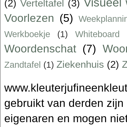
Visueel
(2)
Verteltafel
(3)
Voorlezen
(5)
Weekplanni
Werkboekje
(1)
Whiteboard
Woordenschat
(7)
Woor
Ziekenhuis
(2)
Z
Zandtafel
(1)
www.kleuterjufineenkleut
gebruikt van derden zijn
eigenaren en mogen niet